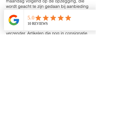
maandag volgend op de opzegging, die
wordt geacht te zijn gedaan bij aanbieding
ter post van de aangetekende brief of op
verzendingsdatum van de mail voor zover
geen mail van niet ontvangst door de
bestemmeling wordt ontvangen door de
verzender. Artikelen die nog in consignatie
staan worden na deze opzegtermijn van 14
dagen niet meer te koop aangeboden.
4.4. Deze overeenkomst wordt geacht van
rechtswege te zijn ontbonden, zonder
nadere tussenkomst van de rechter, indien
Boutique El Perle in staat van faillissement
wordt verklaard. Vanaf het moment dat
deze overeenkomst wordt ontbonden, is de
consignatiegever gerechtigd zijn niet
verkochte artikelen terug te halen.
Artikel 5. Diverse bepalingen
5.1. Bij aanvang en na afloop van dit
consignatie contract met verkooprecht
draagt de consignatiegever de kosten van
het transport en de verantwoordelijkheid