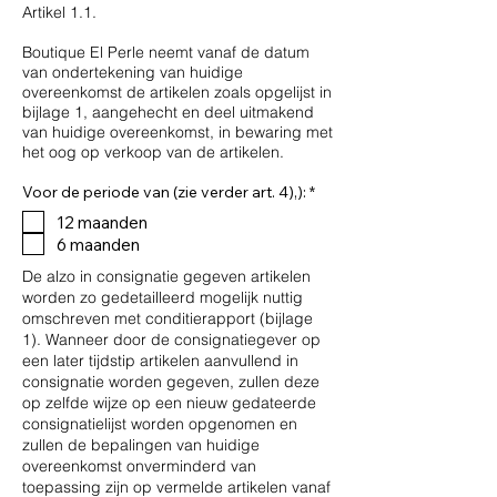
Artikel 1.1.
Boutique El Perle neemt vanaf de datum
van ondertekening van huidige
overeenkomst de artikelen zoals opgelijst in
bijlage 1, aangehecht en deel uitmakend
van huidige overeenkomst, in bewaring met
het oog op verkoop van de artikelen.
V
Voor de periode van (zie verder art. 4),):
*
e
12 maanden
r
e
6 maanden
i
s
De alzo in consignatie gegeven artikelen
t
worden zo gedetailleerd mogelijk nuttig
omschreven met conditierapport (bijlage
1). Wanneer door de consignatiegever op
een later tijdstip artikelen aanvullend in
consignatie worden gegeven, zullen deze
op zelfde wijze op een nieuw gedateerde
consignatielijst worden opgenomen en
zullen de bepalingen van huidige
overeenkomst onverminderd van
toepassing zijn op vermelde artikelen vanaf