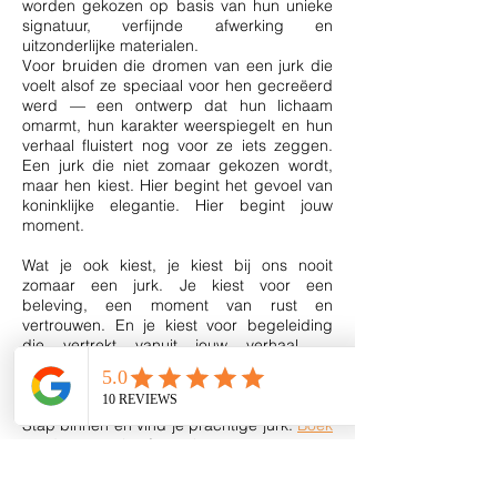
worden gekozen op basis van hun unieke
signatuur, verfijnde afwerking en
uitzonderlijke materialen.
Voor bruiden die dromen van een jurk die
voelt alsof ze speciaal voor hen gecreëerd
werd — een ontwerp dat hun lichaam
omarmt, hun karakter weerspiegelt en hun
verhaal fluistert nog voor ze iets zeggen.
Een jurk die niet zomaar gekozen wordt,
maar hen kiest. Hier begint het gevoel van
koninklijke elegantie. Hier begint jouw
moment.
Wat je ook kiest, je kiest bij ons nooit
zomaar een jurk. Je kiest voor een
beleving, een moment van rust en
vertrouwen. En je kiest voor begeleiding
die vertrekt vanuit jouw verhaal —
persoonlijk, geduldig en met een scherp
oog voor wat jou laat stralen.
Stap binnen en vind je prachtige jurk.
Boek
vandaag nog je afspraak.
Je kan een greep uit ons aanbod bekijken