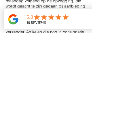
maandag volgend op de opzegging, die
wordt geacht te zijn gedaan bij aanbieding
ter post van de aangetekende brief of op
verzendingsdatum van de mail voor zover
geen mail van niet ontvangst door de
bestemmeling wordt ontvangen door de
verzender. Artikelen die nog in consignatie
staan worden na deze opzegtermijn van 14
dagen niet meer te koop aangeboden.
4.4. Deze overeenkomst wordt geacht van
rechtswege te zijn ontbonden, zonder
nadere tussenkomst van de rechter, indien
Boutique El Perle in staat van faillissement
wordt verklaard. Vanaf het moment dat
deze overeenkomst wordt ontbonden, is de
consignatiegever gerechtigd zijn niet
verkochte artikelen terug te halen.
Artikel 5. Diverse bepalingen
5.1. Bij aanvang en na afloop van dit
consignatie contract met verkooprecht
draagt de consignatiegever de kosten van
het transport en de verantwoordelijkheid