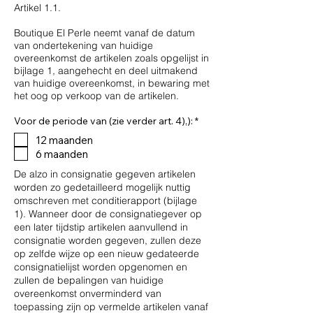
Artikel 1.1.
Boutique El Perle neemt vanaf de datum
van ondertekening van huidige
overeenkomst de artikelen zoals opgelijst in
bijlage 1, aangehecht en deel uitmakend
van huidige overeenkomst, in bewaring met
het oog op verkoop van de artikelen.
V
Voor de periode van (zie verder art. 4),):
*
e
12 maanden
r
e
6 maanden
i
s
De alzo in consignatie gegeven artikelen
t
worden zo gedetailleerd mogelijk nuttig
omschreven met conditierapport (bijlage
1). Wanneer door de consignatiegever op
een later tijdstip artikelen aanvullend in
consignatie worden gegeven, zullen deze
op zelfde wijze op een nieuw gedateerde
consignatielijst worden opgenomen en
zullen de bepalingen van huidige
overeenkomst onverminderd van
toepassing zijn op vermelde artikelen vanaf