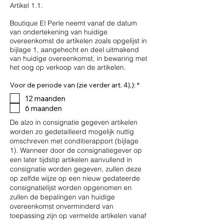
Artikel 1.1.
Boutique El Perle neemt vanaf de datum
van ondertekening van huidige
overeenkomst de artikelen zoals opgelijst in
bijlage 1, aangehecht en deel uitmakend
van huidige overeenkomst, in bewaring met
het oog op verkoop van de artikelen.
V
Voor de periode van (zie verder art. 4),):
*
e
12 maanden
r
e
6 maanden
i
s
De alzo in consignatie gegeven artikelen
t
worden zo gedetailleerd mogelijk nuttig
omschreven met conditierapport (bijlage
1). Wanneer door de consignatiegever op
een later tijdstip artikelen aanvullend in
consignatie worden gegeven, zullen deze
op zelfde wijze op een nieuw gedateerde
consignatielijst worden opgenomen en
zullen de bepalingen van huidige
overeenkomst onverminderd van
toepassing zijn op vermelde artikelen vanaf