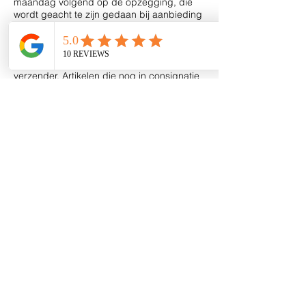
maandag volgend op de opzegging, die
wordt geacht te zijn gedaan bij aanbieding
ter post van de aangetekende brief of op
verzendingsdatum van de mail voor zover
geen mail van niet ontvangst door de
bestemmeling wordt ontvangen door de
verzender. Artikelen die nog in consignatie
staan worden na deze opzegtermijn van 14
dagen niet meer te koop aangeboden.
4.4. Deze overeenkomst wordt geacht van
rechtswege te zijn ontbonden, zonder
nadere tussenkomst van de rechter, indien
Boutique El Perle in staat van faillissement
wordt verklaard. Vanaf het moment dat
deze overeenkomst wordt ontbonden, is de
consignatiegever gerechtigd zijn niet
verkochte artikelen terug te halen.
Artikel 5. Diverse bepalingen
5.1. Bij aanvang en na afloop van dit
consignatie contract met verkooprecht
draagt de consignatiegever de kosten van
het transport en de verantwoordelijkheid