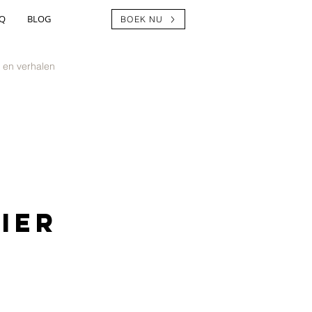
Q
BLOG
BOEK NU
 en verhalen
ier