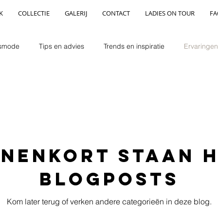
K
COLLECTIE
GALERIJ
CONTACT
LADIES ON TOUR
FA
dsmode
Tips en advies
Trends en inspiratie
Ervaringen
nnenkort staan h
blogposts
Kom later terug of verken andere categorieën in deze blog.